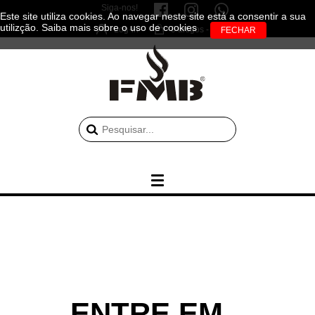
Siga-nos!
Este site utiliza cookies. Ao navegar neste site está a consentir a sua
utilizção.
Saiba mais sobre o uso de cookies
Log-in
0 artigos - 0.00€
ENTRE EM